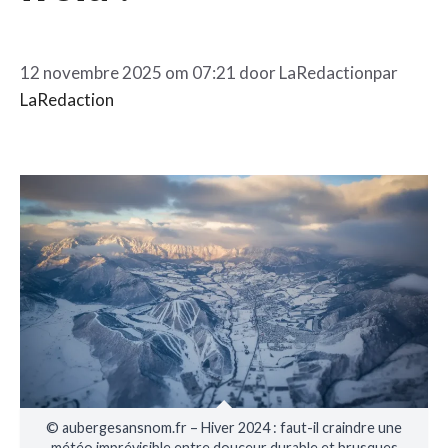
12 novembre 2025 om 07:21 door
LaRedaction
par
LaRedaction
© aubergesansnom.fr – Hiver 2024 : faut-il craindre une
météo imprévisible entre douceur durable et brusques